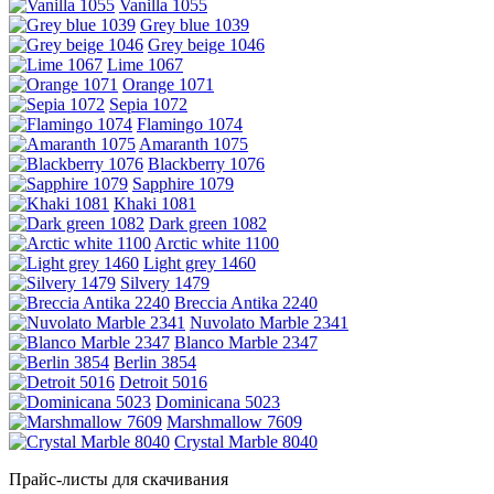
Vanilla 1055
Grey blue 1039
Grey beige 1046
Lime 1067
Orange 1071
Sepia 1072
Flamingo 1074
Amaranth 1075
Blackberry 1076
Sapphire 1079
Khaki 1081
Dark green 1082
Arctic white 1100
Light grey 1460
Silvery 1479
Breccia Antika 2240
Nuvolato Marble 2341
Blanco Marble 2347
Berlin 3854
Detroit 5016
Dominicana 5023
Marshmallow 7609
Crystal Marble 8040
Прайс-листы для скачивания