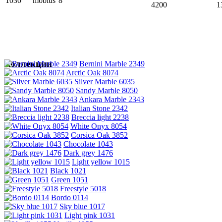
1030
mobius
8
4200
1
Коллекции
Bernini Marble 2349
Arctic Oak 8074
Silver Marble 6035
Sandy Marble 8050
Ankara Marble 2343
Italian Stone 2342
Breccia light 2238
White Onyx 8054
Corsica Oak 3852
Chocolate 1043
Dark grey 1476
Light yellow 1015
Black 1021
Green 1051
Freestyle 5018
Bordo 0114
Sky blue 1017
Light pink 1031