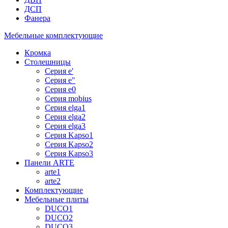
ДСП
Фанера
Мебельные комплектующие
Кромка
Столешницы
Серия e'
Серия e"
Серия e0
Серия mobius
Серия elga1
Серия elga2
Серия elga3
Серия Kapso1
Серия Kapso2
Серия Kapso3
Панели ARTE
arte1
arte2
Комплектующие
Мебельные плиты
DUCO1
DUCO2
DUCO3