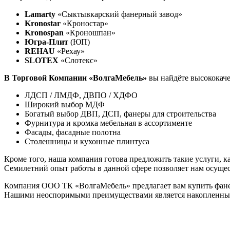
Lamarty
«Сыктывкарский фанерный завод»
Kronostar
«Кроностар»
Kronospan
«Кроношпан»
Югра-Плит
(ЮП)
REHAU
«Рехау»
SLOTEX
«Слотекс»
В Торговой Компании «ВолгаМебель»
вы найдёте высококаче
ЛДСП / ЛМДФ, ДВПО / ХДФО
Широкий выбор МДФ
Богатый выбор ДВП, ДСП, фанеры для строительства
Фурнитура и кромка мебельная в ассортименте
Фасады, фасадные полотна
Столешницы и кухонные плинтуса
Кроме того, наша компания готова предложить такие услуги, 
Семилетний опыт работы в данной сфере позволяет нам осущ
Компания ООО ТК «ВолгаМебель» предлагает вам купить фане
Нашими неоспоримыми преимуществами является накопленный о