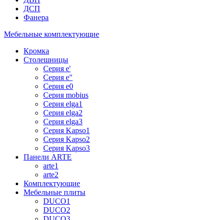
ДСП
Фанера
Мебельные комплектующие
Кромка
Столешницы
Серия e'
Серия e"
Серия e0
Серия mobius
Серия elga1
Серия elga2
Серия elga3
Серия Kapso1
Серия Kapso2
Серия Kapso3
Панели ARTE
arte1
arte2
Комплектующие
Мебельные плиты
DUCO1
DUCO2
DUCO3