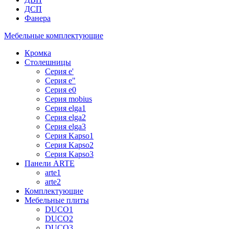
ДСП
Фанера
Мебельные комплектующие
Кромка
Столешницы
Серия e'
Серия e"
Серия e0
Серия mobius
Серия elga1
Серия elga2
Серия elga3
Серия Kapso1
Серия Kapso2
Серия Kapso3
Панели ARTE
arte1
arte2
Комплектующие
Мебельные плиты
DUCO1
DUCO2
DUCO3