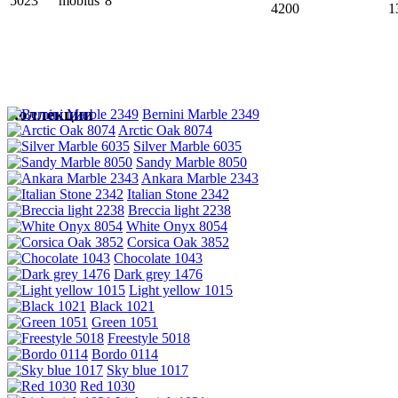
5023
mobius
8
4200
1
Коллекции
Bernini Marble 2349
Arctic Oak 8074
Silver Marble 6035
Sandy Marble 8050
Ankara Marble 2343
Italian Stone 2342
Breccia light 2238
White Onyx 8054
Corsica Oak 3852
Chocolate 1043
Dark grey 1476
Light yellow 1015
Black 1021
Green 1051
Freestyle 5018
Bordo 0114
Sky blue 1017
Red 1030