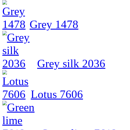
Grey 1478
Grey silk 2036
Lotus 7606