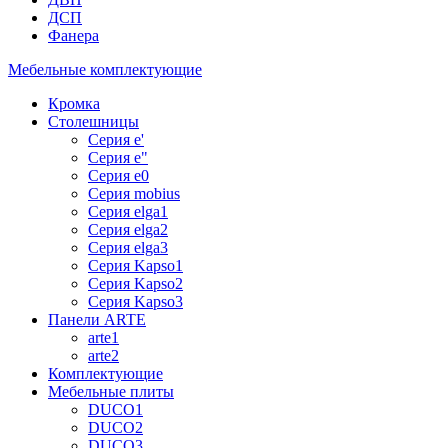
ДСП
Фанера
Мебельные комплектующие
Кромка
Столешницы
Серия e'
Серия e"
Серия e0
Серия mobius
Серия elga1
Серия elga2
Серия elga3
Серия Kapso1
Серия Kapso2
Серия Kapso3
Панели ARTE
arte1
arte2
Комплектующие
Мебельные плиты
DUCO1
DUCO2
DUCO3