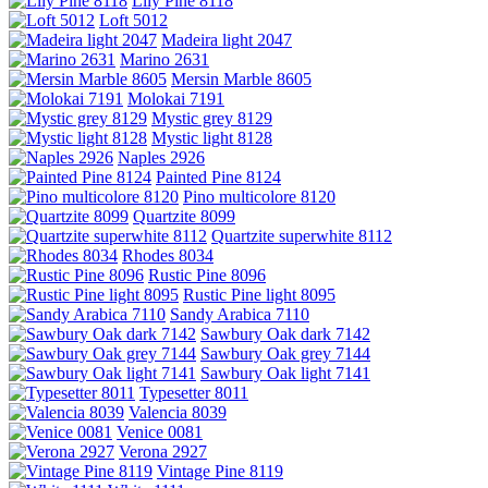
Lily Pine 8118
Loft 5012
Madeira light 2047
Marino 2631
Mersin Marble 8605
Molokai 7191
Mystic grey 8129
Mystic light 8128
Naples 2926
Painted Pine 8124
Pino multicolore 8120
Quartzite 8099
Quartzite superwhite 8112
Rhodes 8034
Rustic Pine 8096
Rustic Pine light 8095
Sandy Arabica 7110
Sawbury Oak dark 7142
Sawbury Oak grey 7144
Sawbury Oak light 7141
Typesetter 8011
Valencia 8039
Venice 0081
Verona 2927
Vintage Pine 8119