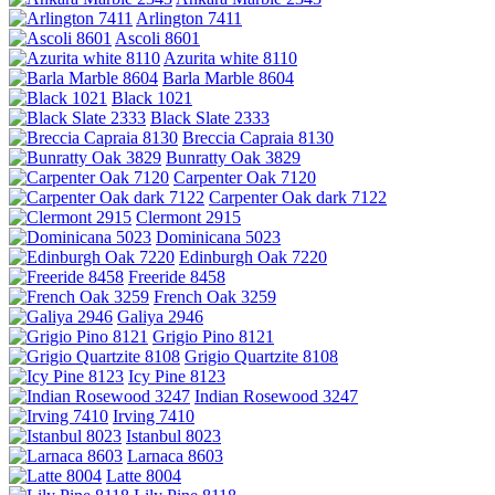
Arlington 7411
Ascoli 8601
Azurita white 8110
Barla Marble 8604
Black 1021
Black Slate 2333
Breccia Capraia 8130
Bunratty Oak 3829
Carpenter Oak 7120
Carpenter Oak dark 7122
Clermont 2915
Dominicana 5023
Edinburgh Oak 7220
Freeride 8458
French Oak 3259
Galiya 2946
Grigio Pino 8121
Grigio Quartzite 8108
Icy Pine 8123
Indian Rosewood 3247
Irving 7410
Istanbul 8023
Larnaca 8603
Latte 8004