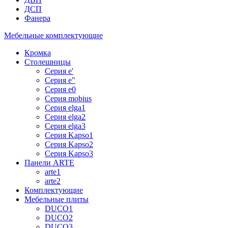
ДСП
Фанера
Мебельные комплектующие
Кромка
Столешницы
Серия e'
Серия e"
Серия e0
Серия mobius
Серия elga1
Серия elga2
Серия elga3
Серия Kapso1
Серия Kapso2
Серия Kapso3
Панели ARTE
arte1
arte2
Комплектующие
Мебельные плиты
DUCO1
DUCO2
DUCO3