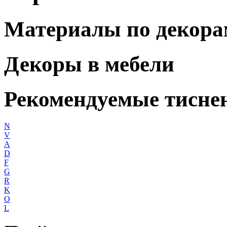
Материалы по декора
Декоры в мебели
Рекомендуемые тисне
N
V
A
D
F
G
R
K
O
L